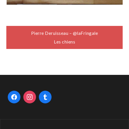
Navigation
Pierre Deruisseau – @laFringale
Les chiens
de
l’article