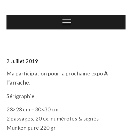
Skip
T.TOTH
to
content
Menu
2 Juillet 2019
Ma participation pour la prochaine expo
A
l’arrache
.
Sérigraphie
23×23 cm – 30×30 cm
2 passages, 20 ex. numérotés & signés
Munken pure 220 gr