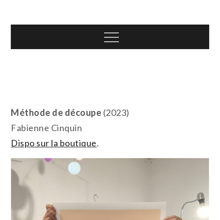
Skip
T.TOTH
to
content
Menu
Méthode de découpe
(2023)
Fabienne Cinquin
Dispo sur la boutique
.