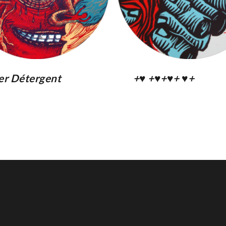
er Détergent
+♥ +♥+♥+ ♥+