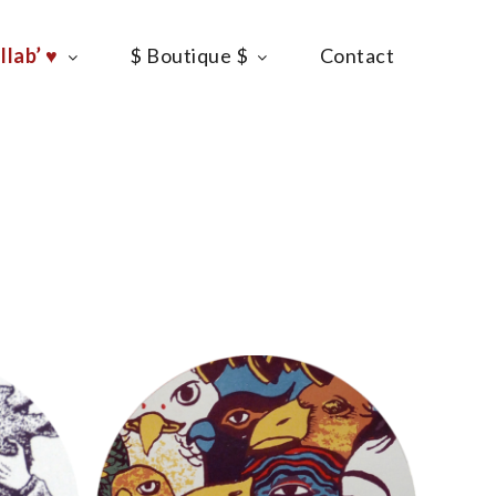
llab’ ♥
$ Boutique $
Contact