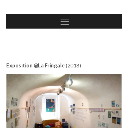
Skip
T.TOTH
to
content
Menu
Exposition @La Fringale
(2018)