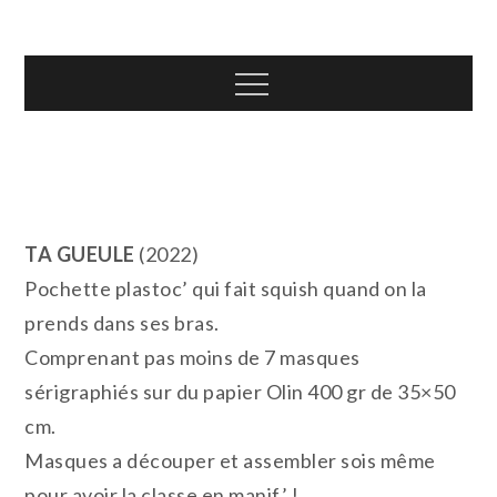
Skip
T.TOTH
to
content
Menu
TA GUEULE
(2022)
Pochette plastoc’ qui fait squish quand on la
prends dans ses bras.
Comprenant pas moins de 7 masques
sérigraphiés sur du papier Olin 400 gr de 35×50
cm.
Masques a découper et assembler sois même
pour avoir la classe en manif’ !