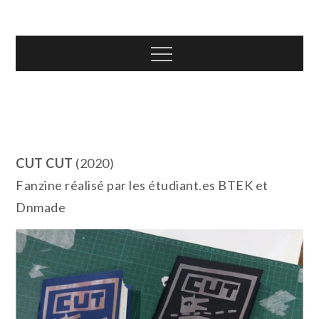
Skip
T.TOTH
to
content
Menu
CUT CUT
(2020)
Fanzine réalisé par les étudiant.es BTEK et
Dnmade