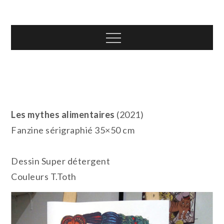
Skip
T.TOTH
to
content
Menu
Les mythes alimentaires
(2021)
Fanzine sérigraphié 35×50 cm
Dessin Super détergent
Couleurs T.Toth