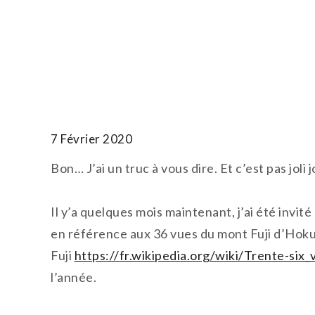
Skip
to
T.TOTH
content
7 Février 2020
Bon… J’ai un truc à vous dire. Et c’est pas joli j
Il y’a quelques mois maintenant, j’ai été invi
en référence aux 36 vues du mont Fuji d’Hokus
Fuji
https://fr.wikipedia.org/wiki/Trente-six
l’année.