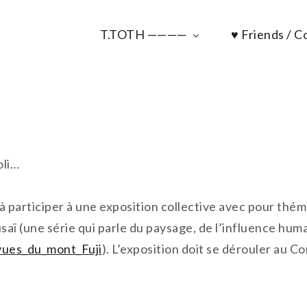
T.TOTH ————
♥ Friends / Co
oli…
té à participer à une exposition collective avec pour th
aï (une série qui parle du paysage, de l’influence huma
_vues_du_mont_Fuji
). L’exposition doit se dérouler au 