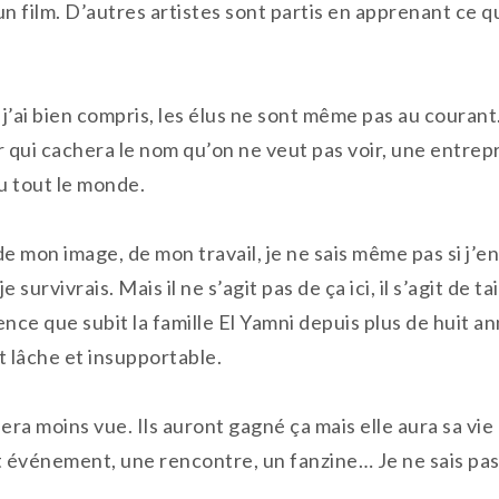
un film. D’autres artistes sont partis en apprenant ce qu
i j’ai bien compris, les élus ne sont même pas au couran
 qui cachera le nom qu’on ne veut pas voir, une entrepr
u tout le monde.
de mon image, de mon travail, je ne sais même pas si j’en
 survivrais. Mais il ne s’agit pas de ça ici, il s’agit de 
olence que subit la famille El Yamni depuis plus de huit 
t lâche et insupportable.
sera moins vue. Ils auront gagné ça mais elle aura sa vie
t événement, une rencontre, un fanzine… Je ne sais pa