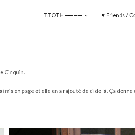
T.TOTH ————
♥ Friends / Co
ne Cinquin.
ai mis en page et elle en a rajouté de ci de là. Ça donn