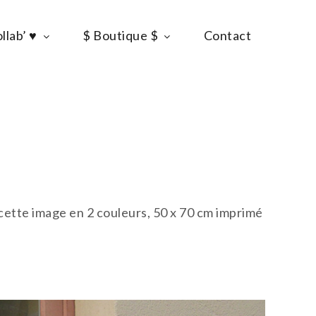
llab’ ♥
$ Boutique $
Contact
e cette image en 2 couleurs, 50 x 70 cm imprimé