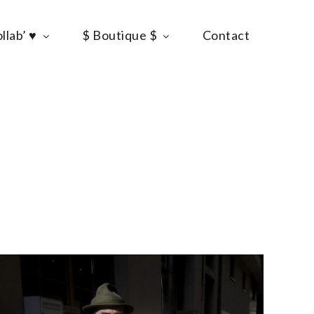
llab’ ♥
$ Boutique $
Contact