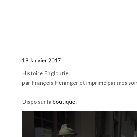
Skip
to
T.TOTH
content
19 Janvier 2017
Histoire Engloutie,
par François Heninger et imprimé par mes soin
Dispo sur la
boutique
.