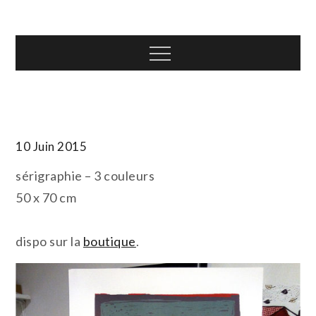
Skip
T.TOTH
to
content
Menu
10 Juin 2015
sérigraphie – 3 couleurs
50 x 70 cm
dispo sur la
boutique
.