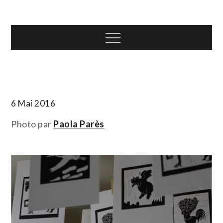
Skip
T.TOTH
to
content
Menu
6 Mai 2016
Photo par
Paola Parès