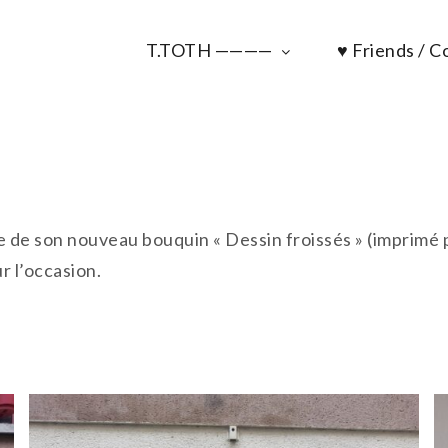
T.TOTH ————
♥ Friends / Co
tie de son nouveau bouquin « Dessin froissés » (imprimé 
r l’occasion.