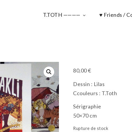
T.TOTH ————
♥ Friends / Co
80,00
€
Dessin : Lilas
Ccouleurs : T.Toth
Sérigraphie
50×70 cm
Rupture de stock