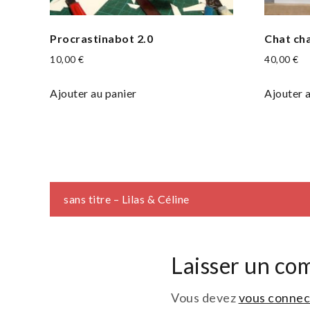
Procrastinabot 2.0
Chat cha
10,00
€
40,00
€
Ajouter au panier
Ajouter 
Navigation
sans titre – Lilas & Céline
de
Laisser un co
l’article
Vous devez
vous connec