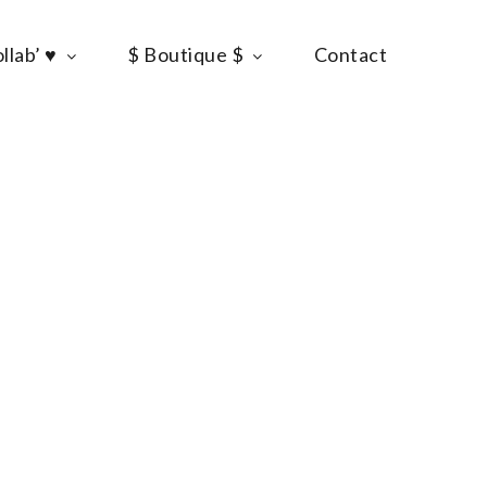
llab’ ♥
$ Boutique $
Contact