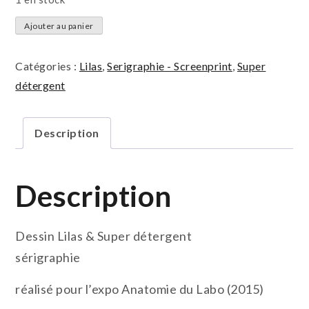
quantité
Ajouter au panier
de
sans
Catégories :
Lilas
,
Serigraphie - Screenprint
,
Super
titre
détergent
(labo
-
Description
Lilas
&
Céline)
Description
Dessin Lilas & Super détergent
sérigraphie
réalisé pour l’expo Anatomie du Labo (2015)