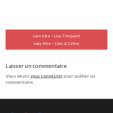
Navigation
sans titre – Lise Trinquant
sans titre – Lilas & Céline
de
l’article
Laisser un commentaire
Vous devez
vous connecter
pour publier un
commentaire.