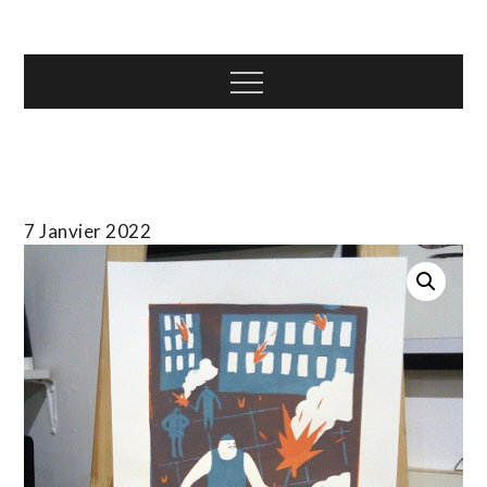
Skip
T.TOTH
to
content
Menu
7 Janvier 2022