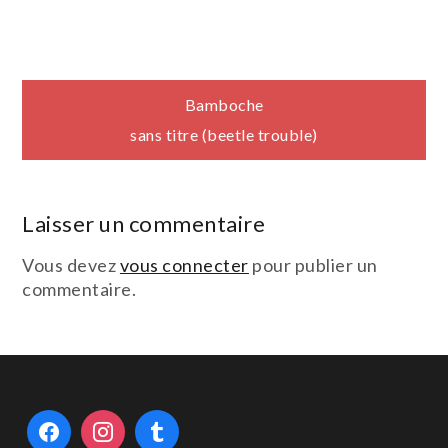
Navigation
Bamboche
sans titre (beetle trouble)
de
l’article
Laisser un commentaire
Vous devez
vous connecter
pour publier un
commentaire.