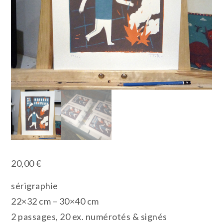
20,00
€
sérigraphie
22×32 cm – 30×40 cm
2 passages, 20 ex. numérotés & signés