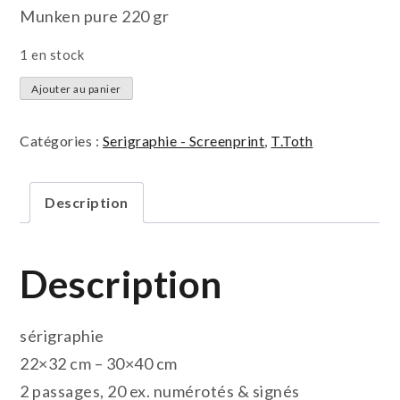
Munken pure 220 gr
1 en stock
quantité
Ajouter au panier
de
sans
Catégories :
Serigraphie - Screenprint
,
T.Toth
titre
(shooting
Description
stars)
Description
sérigraphie
22×32 cm – 30×40 cm
2 passages, 20 ex. numérotés & signés