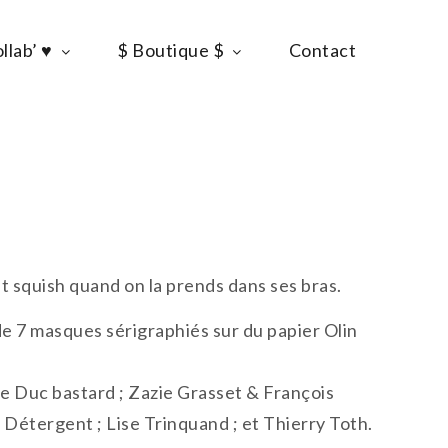
llab’ ♥
$ Boutique $
Contact
it squish quand on la prends dans ses bras.
 7 masques sérigraphiés sur du papier Olin
Le Duc bastard ; Zazie Grasset & François
r Détergent ; Lise Trinquand ; et Thierry Toth.