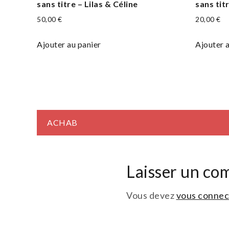
sans titre – Lilas & Céline
sans tit
50,00
€
20,00
€
Ajouter au panier
Ajouter 
Navigation
ACHAB
de
Laisser un co
l’article
Vous devez
vous connec