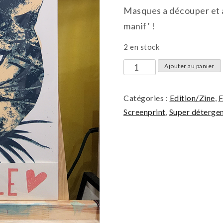
Masques a découper et a
manif’ !
2 en stock
quantité
Ajouter au panier
de
TA
Catégories :
Edition/Zine
,
F
GUEULE
Screenprint
,
Super déterge