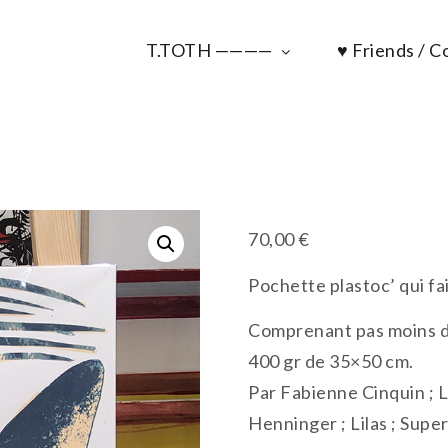
T.TOTH ————
♥ Friends / Co
70,00
€
Pochette plastoc’ qui fa
Comprenant pas moins de
400 gr de 35×50 cm.
Par Fabienne Cinquin ; 
Henninger ; Lilas ; Supe