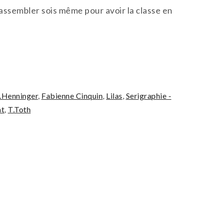
ssembler sois même pour avoir la classe en
.Henninger
,
Fabienne Cinquin
,
Lilas
,
Serigraphie -
nt
,
T.Toth