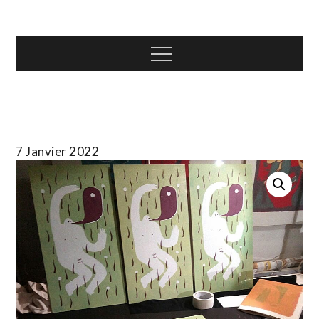
Skip
T.TOTH
to
content
Menu
7 Janvier 2022