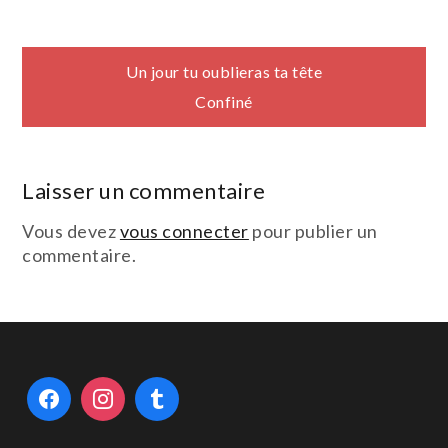
Navigation
Un jour tu oublieras ta tête
Confiné
de
l’article
Laisser un commentaire
Vous devez
vous connecter
pour publier un
commentaire.