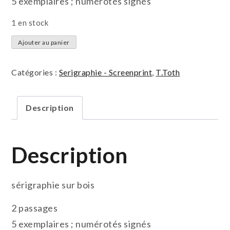
5 exemplaires ; numérotés signés
1 en stock
quantité
Ajouter au panier
de
Tout
Catégories :
Serigraphie - Screenprint
,
T.Toth
nu
dans
Description
la
beuhère
Description
sérigraphie sur bois
2 passages
5 exemplaires ; numérotés signés