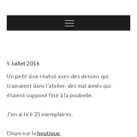
Skip
T.TOTH
to
content
Menu
5 Juillet 2016
Un petit zine réalisé avec des dessins qui
trainaient dans l’atelier, des mal aimés qui
étaient supposé finir à la poubelle.
J’en ai tiré 25 exemplaires.
Dispo sur la
boutique
.