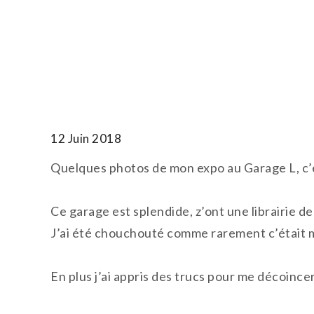
Skip
to
T.TOTH
content
12 Juin 2018
Quelques photos de mon expo au Garage L, c’ét
Ce garage est splendide, z’ont une librairie d
J’ai été chouchouté comme rarement c’était m
En plus j’ai appris des trucs pour me décoince