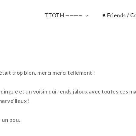
T.TOTH ————
♥ Friends / Co
ait trop bien, merci merci tellement !
e dingue et un voisin qui rends jaloux avec toutes ces m
erveilleux !
r un peu.