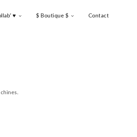
llab’ ♥
$ Boutique $
Contact
achines.