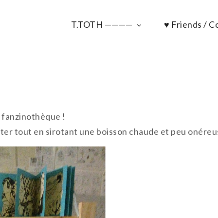
T.TOTH ————
♥ Friends / Co
e fanzinothèque !
ter tout en sirotant une boisson chaude et peu onéreus