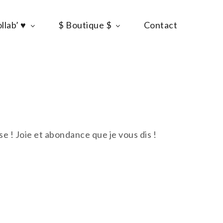
llab’ ♥
$ Boutique $
Contact
e ! Joie et abondance que je vous dis !