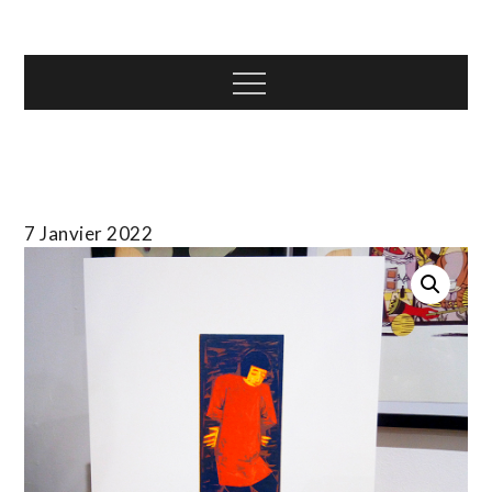
Skip
T.TOTH
to
content
Menu
7 Janvier 2022