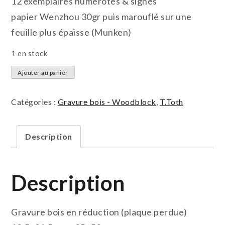
12 exemplaires numérotés & signés
papier Wenzhou 30gr puis marouflé sur une
feuille plus épaisse (Munken)
1 en stock
quantité
Ajouter au panier
de
Danseureuse
Catégories :
Gravure bois - Woodblock
,
T.Toth
V
Description
Description
Gravure bois en réduction (plaque perdue)