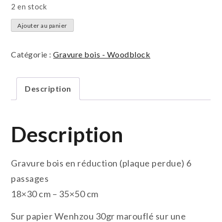
2 en stock
quantité
Ajouter au panier
de
L'apocalypse
Catégorie :
Gravure bois - Woodblock
selon
5G
Description
Description
Gravure bois en réduction (plaque perdue) 6
passages
18×30 cm – 35×50 cm
Sur papier Wenhzou 30gr marouflé sur une