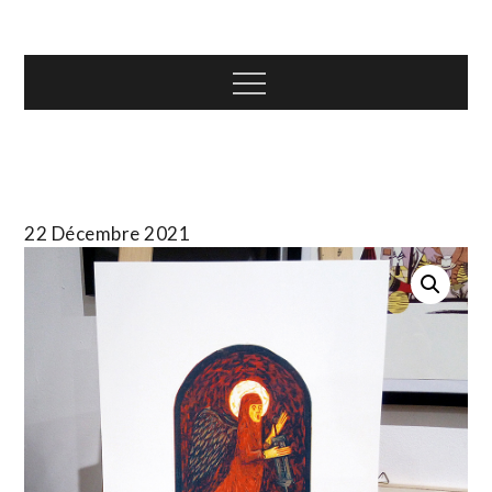
Skip
T.TOTH
to
content
Menu
22 Décembre 2021