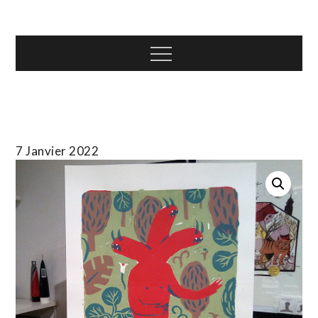
Skip
T.TOTH
to
content
Menu
7 Janvier 2022