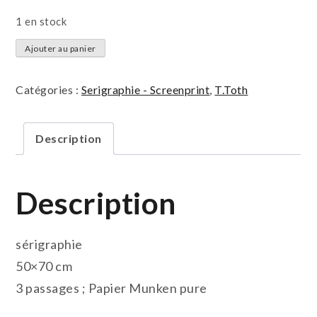
1 en stock
quantité
Ajouter au panier
de
La
Catégories :
Serigraphie - Screenprint
,
T.Toth
course
Description
Description
sérigraphie
50×70 cm
3 passages ; Papier Munken pure