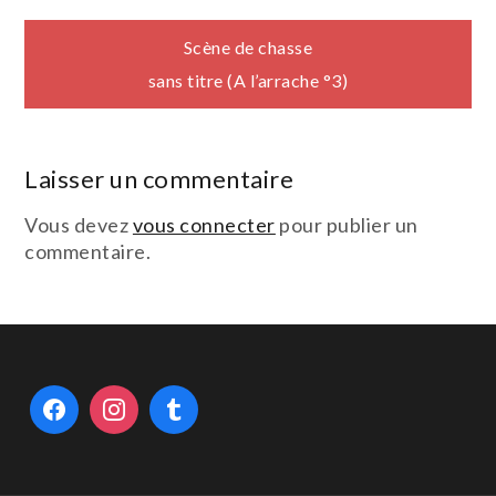
Navigation
Scène de chasse
sans titre (A l’arrache °3)
de
l’article
Laisser un commentaire
Vous devez
vous connecter
pour publier un
commentaire.