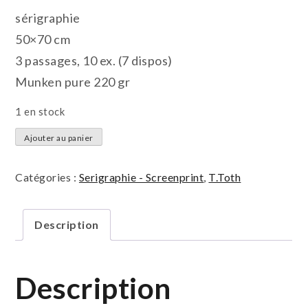
sérigraphie
50×70 cm
3 passages, 10 ex. (7 dispos)
Munken pure 220 gr
1 en stock
quantité
Ajouter au panier
de
La
Catégories :
Serigraphie - Screenprint
,
T.Toth
battue
Description
Description