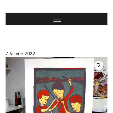
Skip
T.TOTH
to
content
Menu
7 Janvier 2022