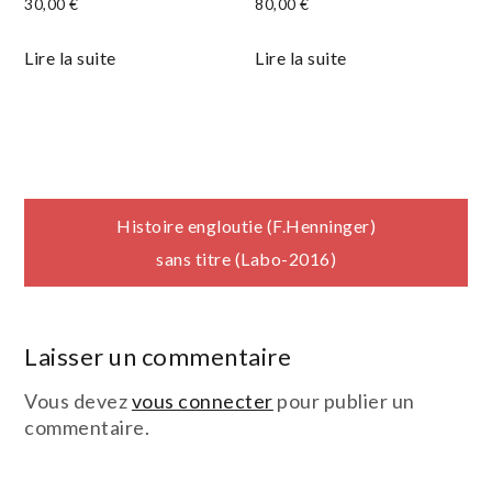
30,00
€
80,00
€
Lire la suite
Lire la suite
Navigation
Histoire engloutie (F.Henninger)
sans titre (Labo-2016)
de
l’article
Laisser un commentaire
Vous devez
vous connecter
pour publier un
commentaire.