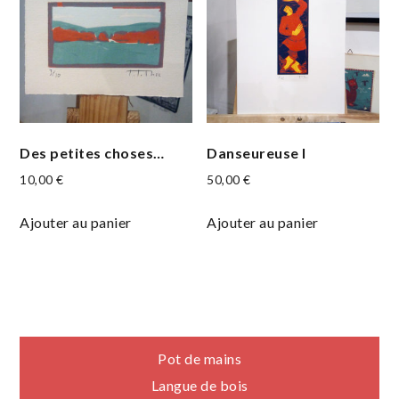
Des petites choses…
Danseureuse I
10,00
€
50,00
€
Ajouter au panier
Ajouter au panier
Navigation
Pot de mains
Langue de bois