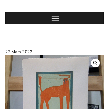
Skip
T.TOTH
to
content
Menu
22 Mars 2022