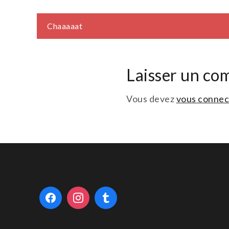
Navigation
Chaaaaat
de
Laisser un co
l’article
Vous devez
vous connec