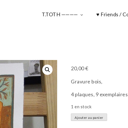
T.TOTH ————
♥ Friends / Co
20,00
€
Gravure bois,
4 plaques, 9 exemplaires,
1 en stock
quantité
Ajouter au panier
de