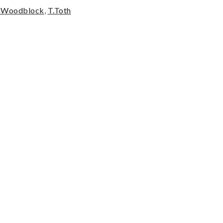
- Woodblock
,
T.Toth