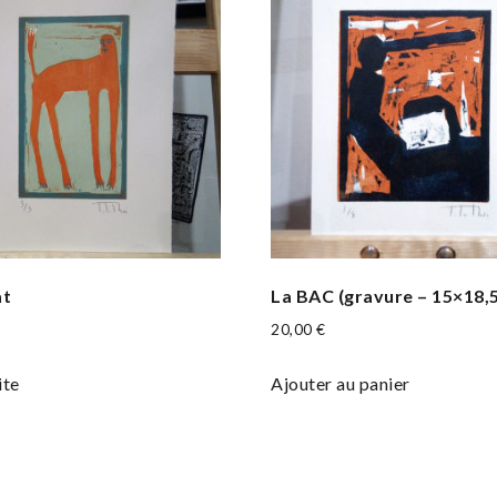
at
La BAC (gravure – 15×18,
20,00
€
ite
Ajouter au panier