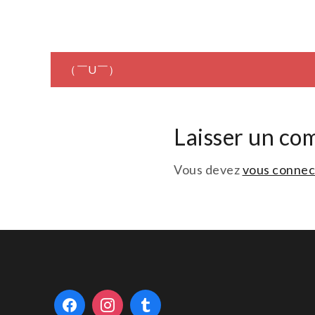
Navigation
（￣U￣）
de
Laisser un co
l’article
Vous devez
vous connec