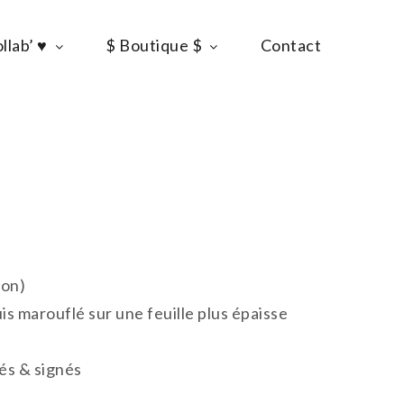
llab’ ♥
$ Boutique $
Contact
s
ron)
s marouflé sur une feuille plus épaisse
és & signés