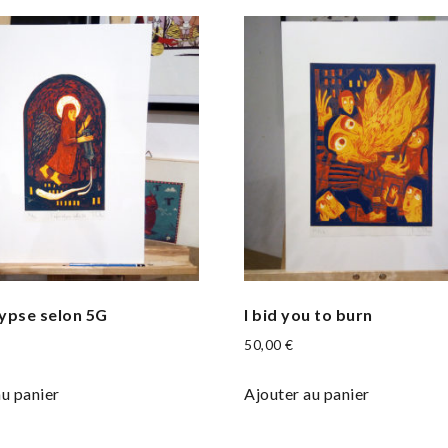
lypse selon 5G
I bid you to burn
50,00
€
au panier
Ajouter au panier