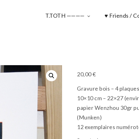
T.TOTH ————
♥ Friends / Co
20,00
€
Gravure bois – 4 plaque
10×10 cm – 22×27 (envi
papier Wenzhou 30gr pui
(Munken)
12 exemplaires numérot