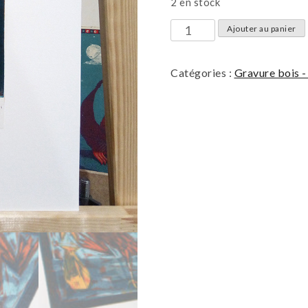
2 en stock
quantité
Ajouter au panier
de
ヽ
Catégories :
Gravure bois 
(｀
◇
´)/