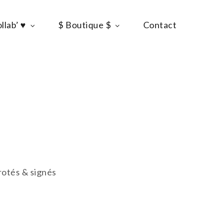
llab’ ♥
$ Boutique $
Contact
rotés & signés