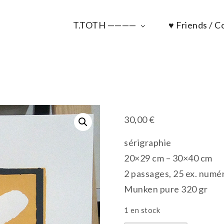
T.TOTH ————
♥ Friends / Co
30,00
€
sérigraphie
20×29 cm – 30×40 cm
2 passages, 25 ex. numé
Munken pure 320 gr
1 en stock