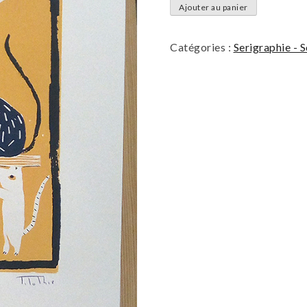
quantité
Ajouter au panier
de
Chat
Catégories :
Serigraphie - 
chat
?