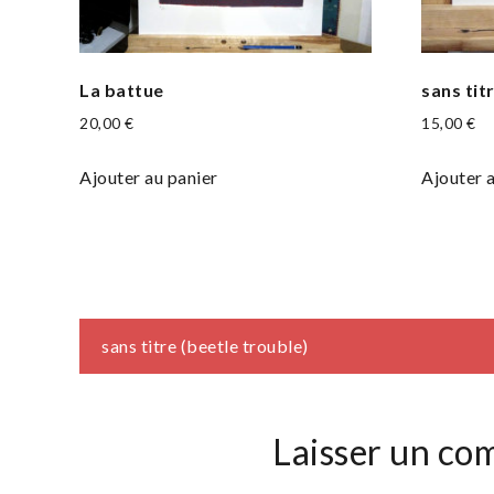
La battue
sans titr
20,00
€
15,00
€
Ajouter au panier
Ajouter 
Navigation
sans titre (beetle trouble)
de
Laisser un co
l’article