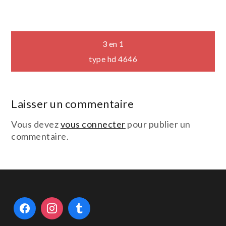
Navigation
3 en 1
type hd 4646
de
l’article
Laisser un commentaire
Vous devez
vous connecter
pour publier un
commentaire.