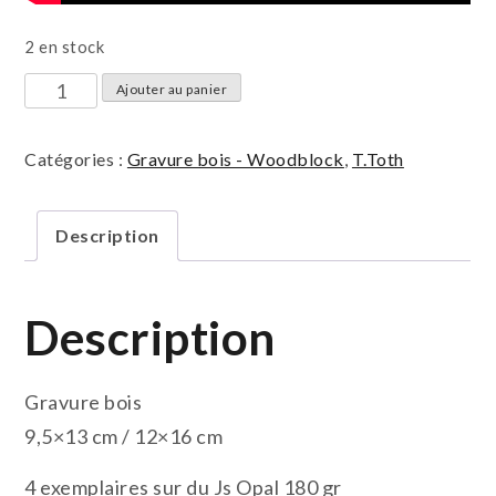
2 en stock
quantité
Ajouter au panier
de
Papier
Catégories :
Gravure bois - Woodblock
,
T.Toth
svp
Description
Description
Gravure bois
9,5×13 cm / 12×16 cm
4 exemplaires sur du Js Opal 180 gr