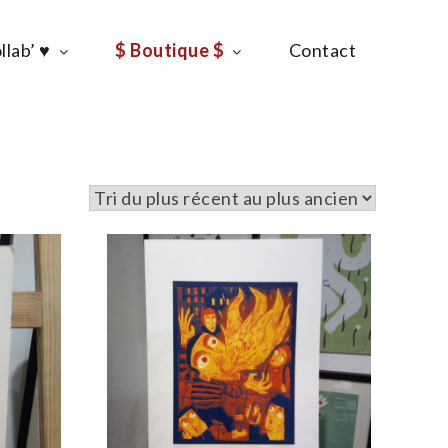
llab’ ♥
$ Boutique $
Contact