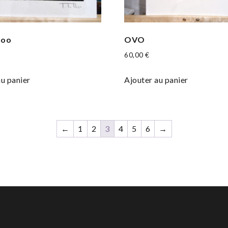
noo
OVO
60,00
€
au panier
Ajouter au panier
←
1
2
3
4
5
6
→