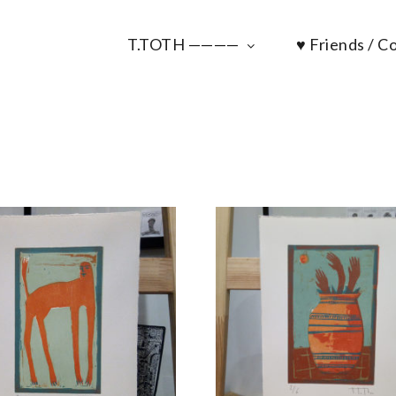
T.TOTH ————
♥ Friends / Co