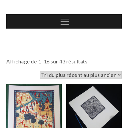
Skip
T.TOTH
to
content
Menu
Trié
Affichage de 1–16 sur 43 résultats
du
plus
récent
au
plus
ancien